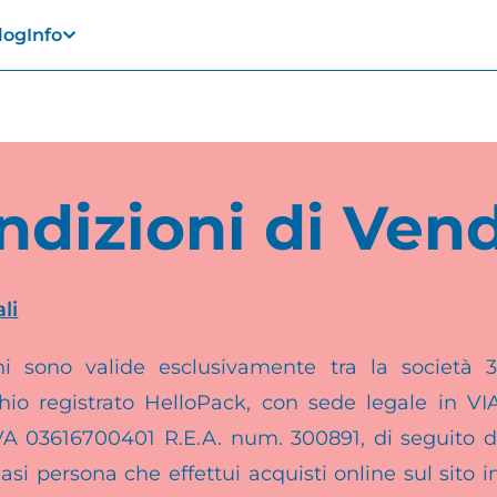
log
Info
ndizioni di Vend
li
ni sono valide esclusivamente tra la società 3D
chio registrato HelloPack, con sede legale in 
 IVA 03616700401 R.E.A. num. 300891, di seguito
asi persona che effettui acquisti online sul sito 