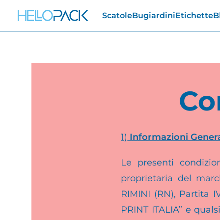
Scatole
Bugiardini
Etichette
B
Co
1)
Informazioni Genera
Le presenti condizio
proprietaria del mar
RIMINI (RN), Partita
PRINT ITALIA” e qualsi