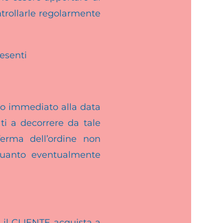
ontrollarle regolarmente
resenti
tto immediato alla data
ati a decorrere da tale
ferma dell’ordine non
o quanto eventualmente
e il CLIENTE acquista a